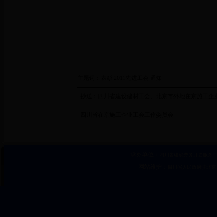
主题词：表彰 2011先进工会 通知
抄送：四川省建设建材工会、北京市外地在京施工企
四川省在京施工企业工会工作委员会
承办单位：
四川省建设劳务开发服务
网站维护：
四川省人民政府驻北京
====