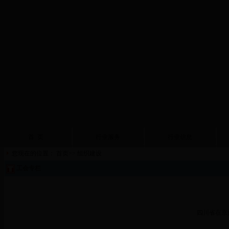
首 页
行业服务
行业信息
您现在的位置：
首页
>> 组织建设
工会专栏
四川省在京